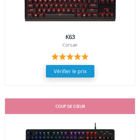
K63
Corsair
Vérifier le prix
COUP DE CŒUR